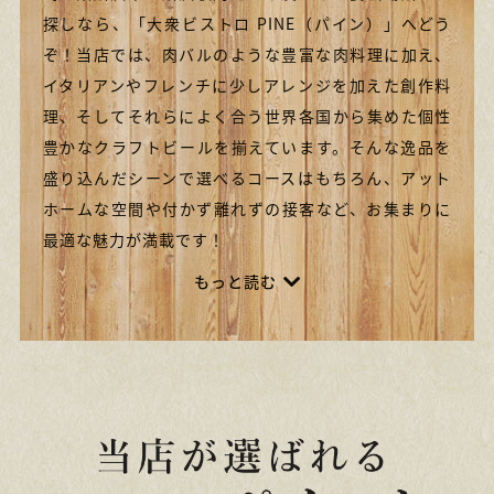
探しなら、「大衆ビストロ PINE（パイン）」へどう
ぞ！当店では、肉バルのような豊富な肉料理に加え、
イタリアンやフレンチに少しアレンジを加えた創作料
理、そしてそれらによく合う世界各国から集めた個性
豊かなクラフトビールを揃えています。そんな逸品を
盛り込んだシーンで選べるコースはもちろん、アット
ホームな空間や付かず離れずの接客など、お集まりに
最適な魅力が満載です！
もっと読む