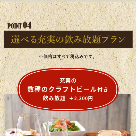
※価格はすべて税込みです。
女子に人気
定番の
充実の
樽詰めスパークリング付き
数種のクラフトビール
スタンダード
付き
飲み放題
飲み放題
飲み放題
＋2,300円
＋500円