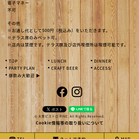
電子マネー
不可
その他
※お通し代として500円（税込み）をいただきます。
※テラス席のみペット可。
※店内は禁煙です。テラス席及び店外喫煙所は喫煙可能です。
TOP
LUNCH
DINNER
PARTY PLAN
CRAFT BEER
ACCESS
昼飲み大歓迎 ▶
© 大衆ビストロ PINE. All Rights Reserved.
Cookie情報等の取り扱いについて
TEL
ネットで予約
MAP