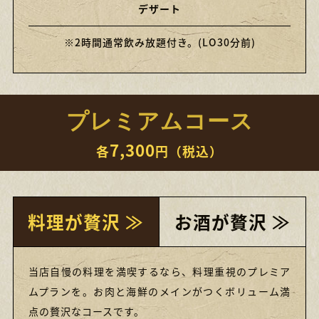
デザート
※2時間通常飲み放題付き。(LO30分前)
プレミアムコース
7,300
各
円（税込）
料理が贅沢 ≫
お酒が贅沢 ≫
当店自慢の料理を満喫するなら、料理重視のプレミア
ムプランを。お肉と海鮮のメインがつくボリューム満
点の贅沢なコースです。