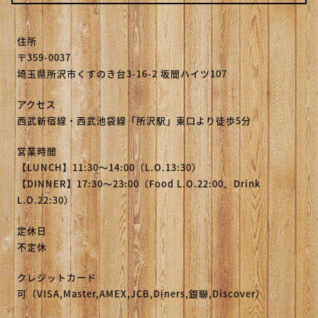
住所
〒359-0037
埼玉県所沢市くすのき台3-16-2 坂間ハイツ107
アクセス
西武新宿線・西武池袋線「所沢駅」東口より徒歩5分
営業時間
【LUNCH】11:30～14:00（L.O.13:30）
【DINNER】17:30～23:00（Food L.O.22:00、Drink
L.O.22:30）
定休日
不定休
クレジットカード
可（VISA,Master,AMEX,JCB,Diners,銀聯,Discover）