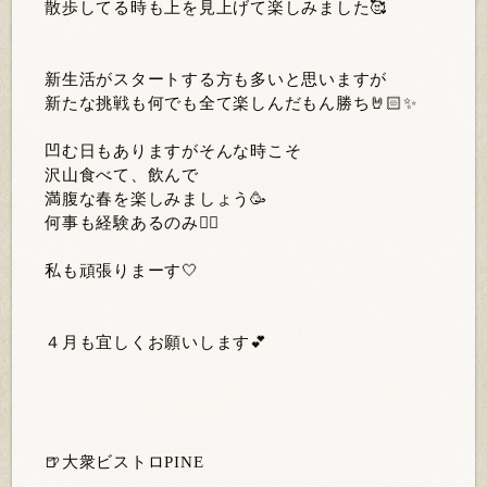
散歩してる時も上を見上げて楽しみました🥰
新生活がスタートする方も多いと思いますが
新たな挑戦も何でも全て楽しんだもん勝ち🤘🏻✨
凹む日もありますがそんな時こそ
沢山食べて、飲んで
満腹な春を楽しみましょう🥳
何事も経験あるのみ👍🏻
私も頑張りまーす🤍
４月も宜しくお願いします💕
🍺大衆ビストロPINE